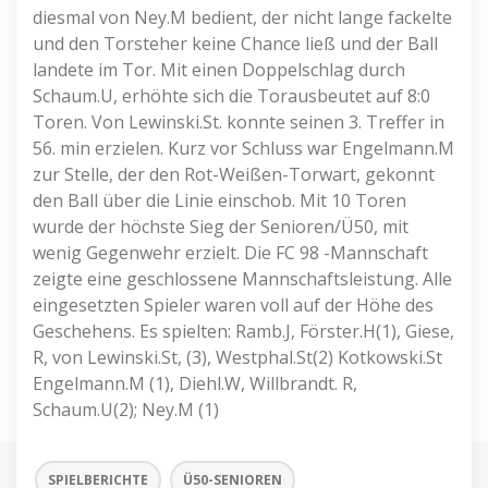
diesmal von Ney.M bedient, der nicht lange fackelte
und den Torsteher keine Chance ließ und der Ball
landete im Tor. Mit einen Doppelschlag durch
Schaum.U, erhöhte sich die Torausbeutet auf 8:0
Toren. Von Lewinski.St. konnte seinen 3. Treffer in
56. min erzielen. Kurz vor Schluss war Engelmann.M
zur Stelle, der den Rot-Weißen-Torwart, gekonnt
den Ball über die Linie einschob. Mit 10 Toren
wurde der höchste Sieg der Senioren/Ü50, mit
wenig Gegenwehr erzielt. Die FC 98 -Mannschaft
zeigte eine geschlossene Mannschaftsleistung. Alle
eingesetzten Spieler waren voll auf der Höhe des
Geschehens. Es spielten: Ramb.J, Förster.H(1), Giese,
R, von Lewinski.St, (3), Westphal.St(2) Kotkowski.St
Engelmann.M (1), Diehl.W, Willbrandt. R,
Schaum.U(2); Ney.M (1)
SPIELBERICHTE
Ü50-SENIOREN