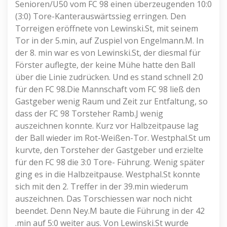
Senioren/Ü50 vom FC 98 einen überzeugenden 10:0
(3:0) Tore-Kanterauswärtssieg erringen. Den
Torreigen eröffnete von Lewinski.St, mit seinem
Tor in der 5.min, auf Zuspiel von Engelmann.M. In
der 8. min war es von Lewinski.St, der diesmal für
Förster auflegte, der keine Mühe hatte den Ball
über die Linie zudrücken. Und es stand schnell 2:0
für den FC 98.Die Mannschaft vom FC 98 ließ den
Gastgeber wenig Raum und Zeit zur Entfaltung, so
dass der FC 98 Torsteher Ramb.J wenig
auszeichnen konnte. Kurz vor Halbzeitpause lag
der Ball wieder im Rot-Weißen-Tor. Westphal.St um
kurvte, den Torsteher der Gastgeber und erzielte
für den FC 98 die 3:0 Tore- Führung. Wenig später
ging es in die Halbzeitpause. Westphal.St konnte
sich mit den 2. Treffer in der 39.min wiederum
auszeichnen. Das Torschiessen war noch nicht
beendet. Denn Ney.M baute die Führung in der 42
.min auf 5:0 weiter aus. Von Lewinski.St wurde