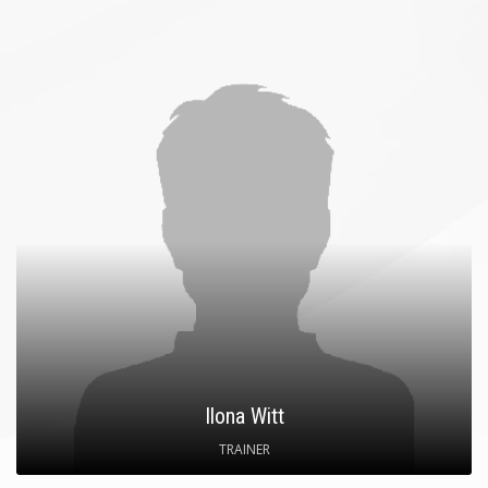
Ilona Witt
TRAINER
SPITZNAME