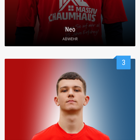
Neo
ABWEHR
0
SPITZNAME
ALTER
3