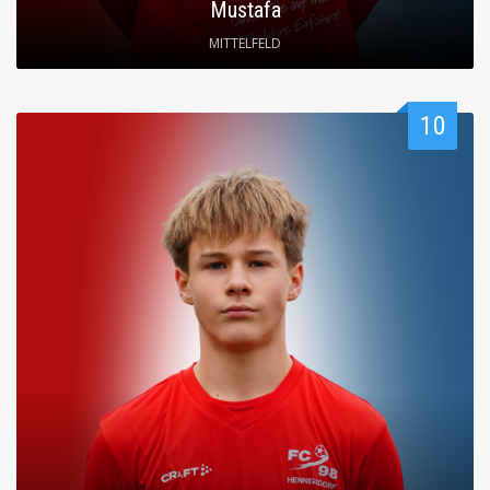
Mustafa
MITTELFELD
0
SPITZNAME
ALTER
10