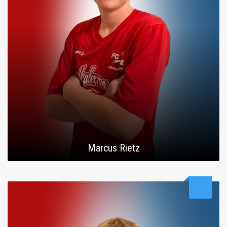
Marcus Rietz
0
SPITZNAME
ALTER