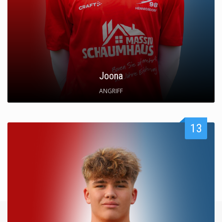
Joona
ANGRIFF
0
SPITZNAME
ALTER
13