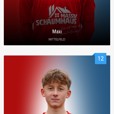
Maxi
MITTELFELD
0
SPITZNAME
ALTER
12