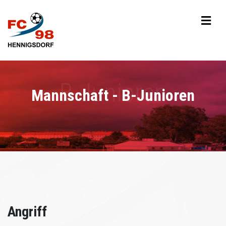
Mannschaft - B-Junioren
Angriff