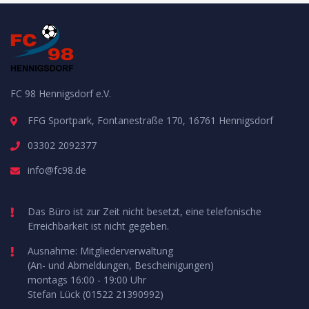
FC 98 Hennigsdorf e.V.
FFG Sportpark, Fontanestraße 170, 16761 Hennigsdorf
03302 2092377
info@fc98.de
Das Büro ist zur Zeit nicht besetzt, eine telefonische
Erreichbarkeit ist nicht gegeben.
Ausnahme: Mitgliederverwaltung
(An- und Abmeldungen, Bescheinigungen)
montags 16:00 - 19:00 Uhr
Stefan Lück (01522 21390992)