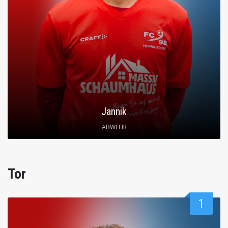
Jannik
ABWEHR
0
SPITZNAME
ALTER
Tor
1