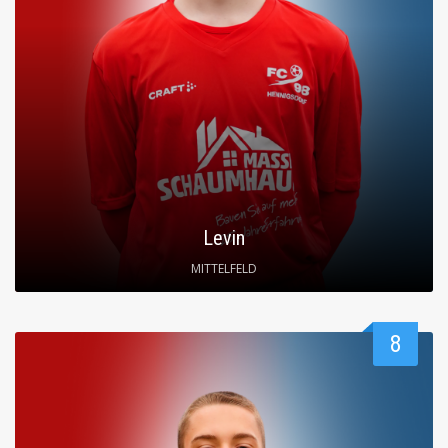
Levin
MITTELFELD
0
SPITZNAME
ALTER
8