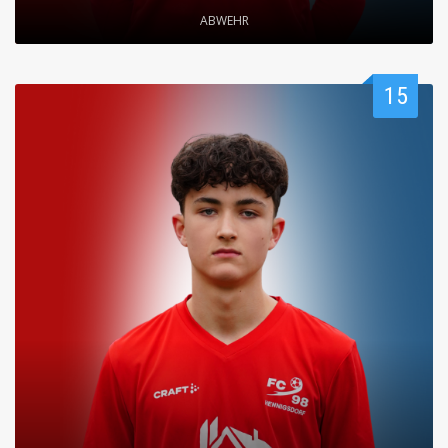
ABWEHR
0
SPITZNAME
ALTER
15