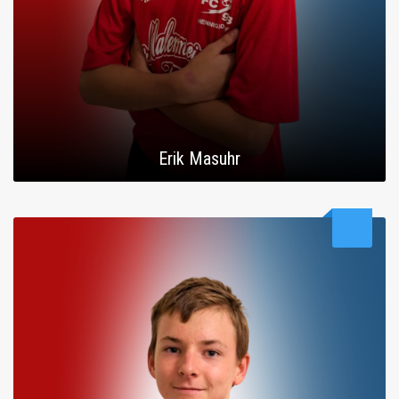
Erik Masuhr
0
SPITZNAME
ALTER