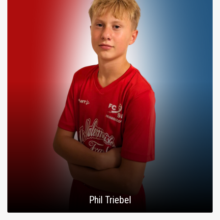
Phil Triebel
0
SPITZNAME