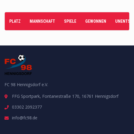
0
ALTER
PLATZ
MANNSCHAFT
SPIELE
GEWONNEN
UNENTSCH
FC 98 Hennigsdorf e.V.
FFG Sportpark, Fontanestraße 170, 16761 Hennigsdorf
03302 2092377
info@fc98.de