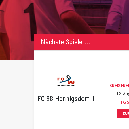
Nächste Spiele ...
KREISFRE
12. Au
FC 98 Hennigsdorf II
FFG S
ZUR