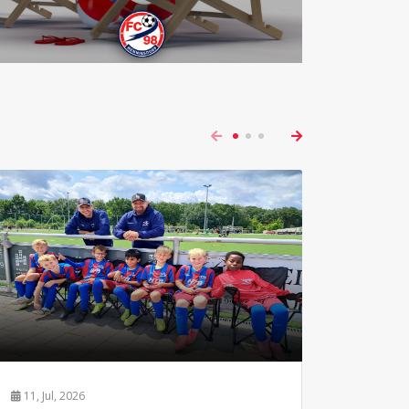
11, Jul, 2026
08, Jul,