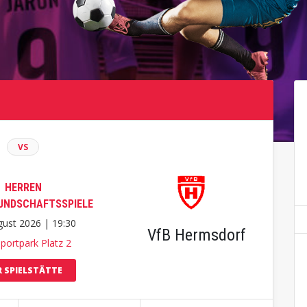
VS
HERREN
UNDSCHAFTSSPIELE
gust 2026 | 19:30
VfB Hermsdorf
portpark Platz 2
 SPIELSTÄTTE