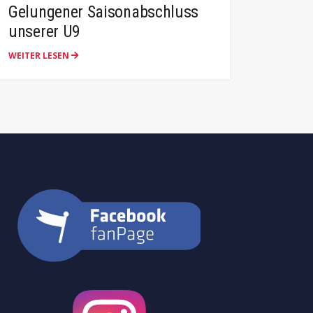
Gelungener Saisonabschluss
Balls
unserer U9
Leitu
WEITER LESEN
WEITER 