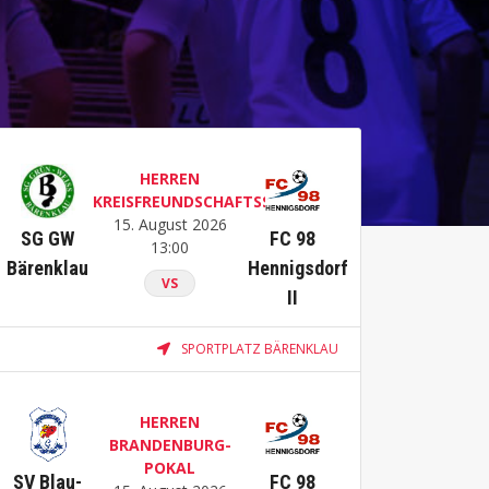
HERREN
KREISFREUNDSCHAFTSSPIELE
15. August 2026
SG GW
FC 98
13:00
Bärenklau
Hennigsdorf
VS
II
SPORTPLATZ BÄRENKLAU
HERREN
BRANDENBURG-
POKAL
SV Blau-
FC 98