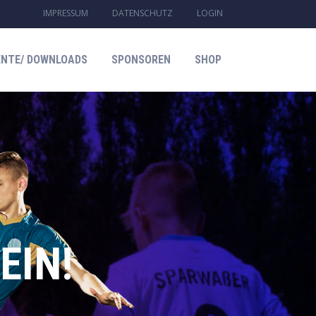
IMPRESSUM
DATENSCHUTZ
LOGIN
NTE/ DOWNLOADS
SPONSOREN
SHOP
EIN!