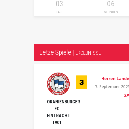
03
06
TAGE
STUNDEN
Letze Spiele |
ERGEBNISSE
Herren Lande

7. September 202
SP
ORANIENBURGER
FC
EINTRACHT
1901