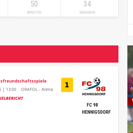
50
33
MINUTEN
SEKUNDEN
sfreundschaftsspiele

5 | 13:00
|
ORAFOL - Arena
IELBERICHT
FC 98
HENNIGSDORF