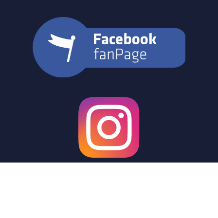
© 2021 FC98 Hennigsdorf e.V.
IMPRESSUM
DATENSCHUTZ
LOGIN