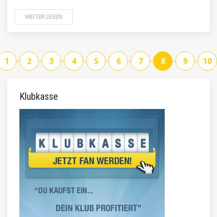
WEITER LESEN
1
2
3
4
5
6
7
8
9
10
Klubkasse