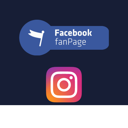
© 2021 FC98 Hennigsdorf e.V.