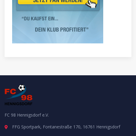
FC 98 Hennigsdorf e.V.
FFG Sportpark, Fontanestraße 170, 16761 Hennigsdorf