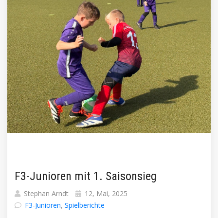
F3-Junioren mit 1. Saisonsieg
Stephan Arndt
12, Mai, 2025
F3-Junioren
,
Spielberichte