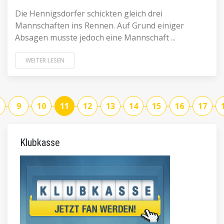
Die Hennigsdorfer schickten gleich drei
Mannschaften ins Rennen. Auf Grund einiger
Absagen musste jedoch eine Mannschaft ...
WEITER LESEN
9
10
11
12
13
14
15
16
17
Klubkasse