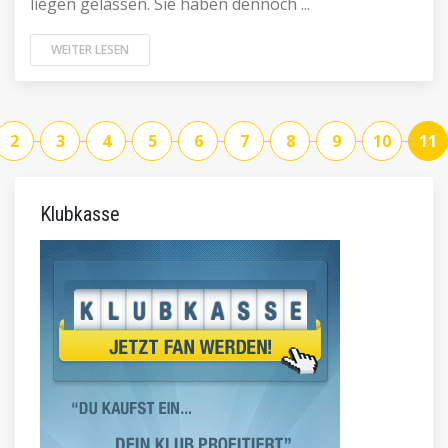
liegen gelassen. Sie haben dennoch ...
WEITER LESEN
2
3
4
5
6
7
8
9
10
11
Klubkasse