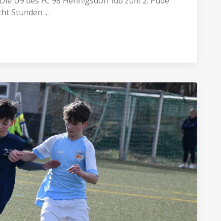
: Die U9 des FC 98 Hennigsdorf lud zum 2. Pude
ht Stunden ...