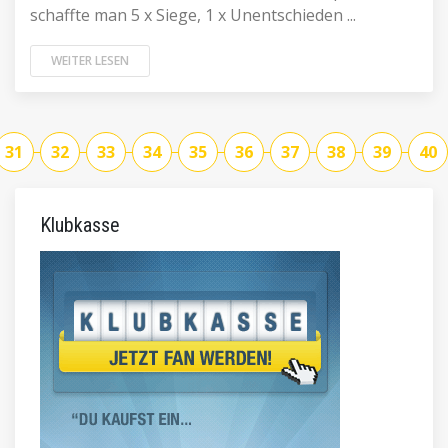
schaffte man 5 x Siege, 1 x Unentschieden ...
WEITER LESEN
31
32
33
34
35
36
37
38
39
40
Klubkasse