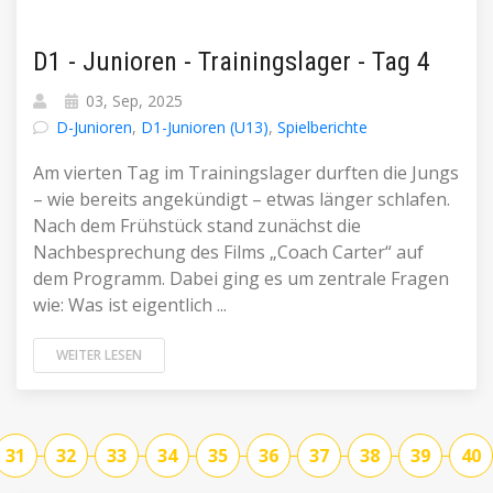
D1 - Junioren - Trainingslager - Tag 4
03, Sep, 2025
D-Junioren
,
D1-Junioren (U13)
,
Spielberichte
Am vierten Tag im Trainingslager durften die Jungs
– wie bereits angekündigt – etwas länger schlafen.
Nach dem Frühstück stand zunächst die
Nachbesprechung des Films „Coach Carter“ auf
dem Programm. Dabei ging es um zentrale Fragen
wie: Was ist eigentlich ...
WEITER LESEN
31
32
33
34
35
36
37
38
39
40