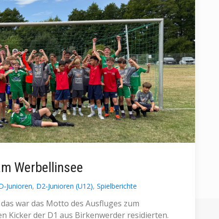
am Werbellinsee
D-Junioren
,
D2-Junioren (U12)
,
Spielberichte
 das war das Motto des Ausfluges zum
n Kicker der D1 aus Birkenwerder residierten.