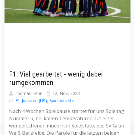
F1: Viel gearbeitet - wenig dabei
rumgekommen
Thomas Henn
12, Nov, 2023
F1-Junioren (U9)
,
Spielberichte
Nach 4 Wochen Spielpause startet für uns Spieltag
Nummer 6, bei kalten Temperaturen auf einer
wunderschönen modernen Spielstätte des SV Grün
Weiß Bergfelde. Die Parole für die letzten beiden