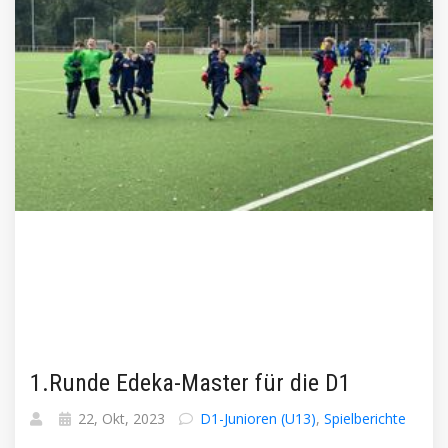
1.Runde Edeka-Master für die D1
22, Okt, 2023
D1-Junioren (U13)
,
Spielberichte