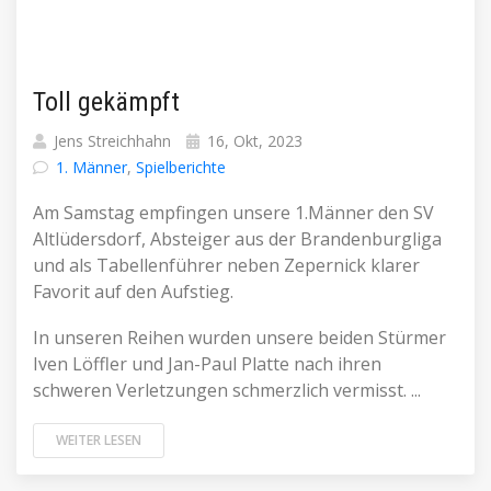
Toll gekämpft
Jens Streichhahn
16, Okt, 2023
1. Männer
,
Spielberichte
Am Samstag empfingen unsere 1.Männer den SV
Altlüdersdorf, Absteiger aus der Brandenburgliga
und als Tabellenführer neben Zepernick klarer
Favorit auf den Aufstieg.
In unseren Reihen wurden unsere beiden Stürmer
Iven Löffler und Jan-Paul Platte nach ihren
schweren Verletzungen schmerzlich vermisst. ...
WEITER LESEN