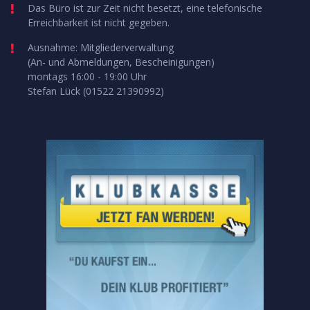
Das Büro ist zur Zeit nicht besetzt, eine telefonische
Erreichbarkeit ist nicht gegeben.
Ausnahme: Mitgliederverwaltung
(An- und Abmeldungen, Bescheinigungen)
montags 16:00 - 19:00 Uhr
Stefan Lück (01522 21390992)