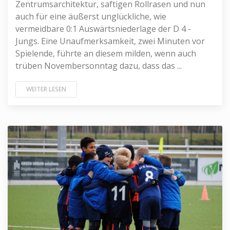
Zentrumsarchitektur, saftigen Rollrasen und nun
auch für eine äußerst unglückliche, wie
vermeidbare 0:1 Auswärtsniederlage der D 4 -
Jungs. Eine Unaufmerksamkeit, zwei Minuten vor
Spielende, führte an diesem milden, wenn auch
trüben Novembersonntag dazu, dass das ...
WEITER LESEN