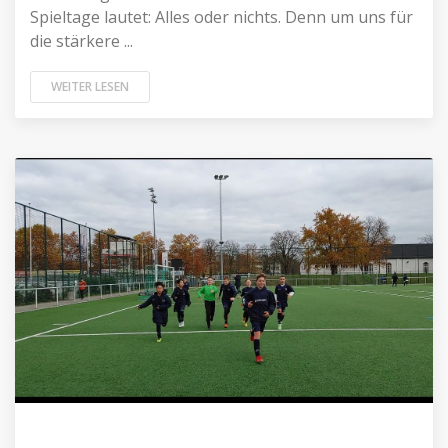
Spieltage lautet: Alles oder nichts. Denn um uns für
die stärkere ...
WEITER LESEN