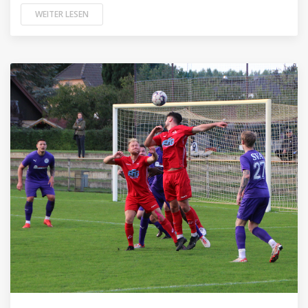
WEITER LESEN