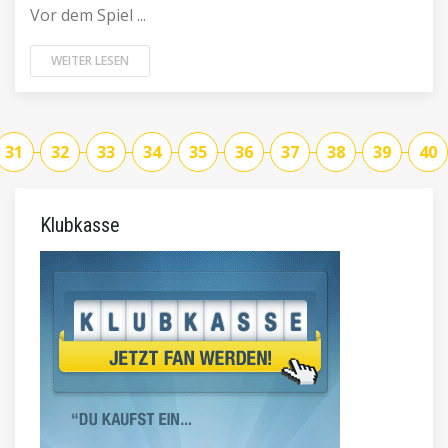
Vor dem Spiel ...
WEITER LESEN
31
32
33
34
35
36
37
38
39
40
Klubkasse