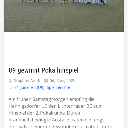
U9 gewinnt Pokalhinspiel
Stephan Arndt
06, Dez, 2025
F1-Junioren (U9)
,
Spielberichte
Am frühen Samstagmorgen empfing die
Hennigsdorfer U9 den Lichtenrader BC zum
Hinspiel der 2. Pokalrunde. Durch
krankheitsbedingte Ausfälle traten die Jungs
erstmals in einer ungewohnten Formation an. In