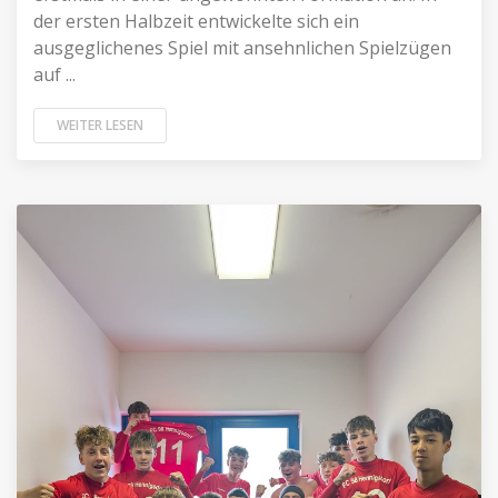
der ersten Halbzeit entwickelte sich ein
ausgeglichenes Spiel mit ansehnlichen Spielzügen
auf ...
WEITER LESEN