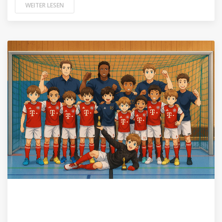
WEITER LESEN