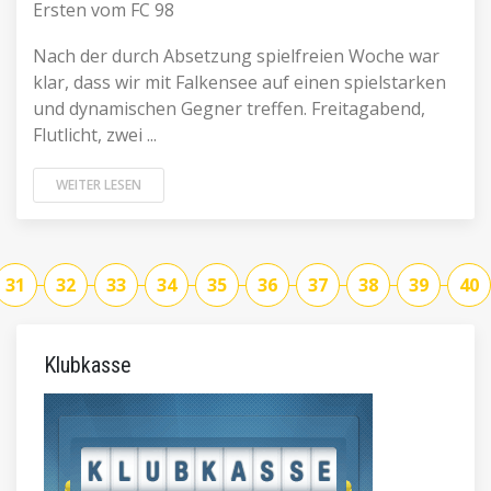
Ersten vom FC 98
Nach der durch Absetzung spielfreien Woche war
klar, dass wir mit Falkensee auf einen spielstarken
und dynamischen Gegner treffen. Freitagabend,
Flutlicht, zwei ...
WEITER LESEN
31
32
33
34
35
36
37
38
39
40
Klubkasse