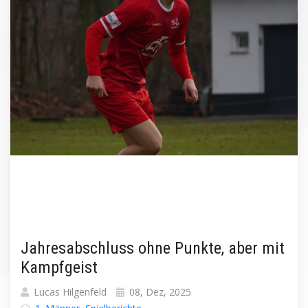
Jahresabschluss ohne Punkte, aber mit
Kampfgeist
Lucas Hilgenfeld
08, Dez, 2025