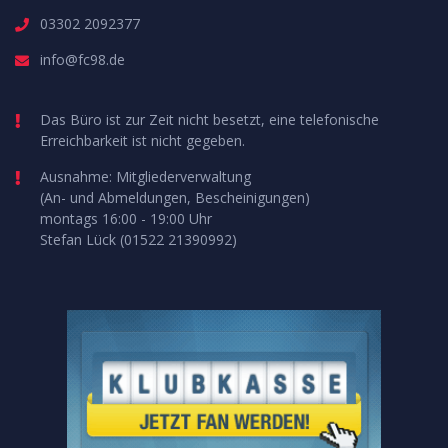
03302 2092377
info@fc98.de
Das Büro ist zur Zeit nicht besetzt, eine telefonische
Erreichbarkeit ist nicht gegeben.
Ausnahme: Mitgliederverwaltung
(An- und Abmeldungen, Bescheinigungen)
montags 16:00 - 19:00 Uhr
Stefan Lück (01522 21390992)