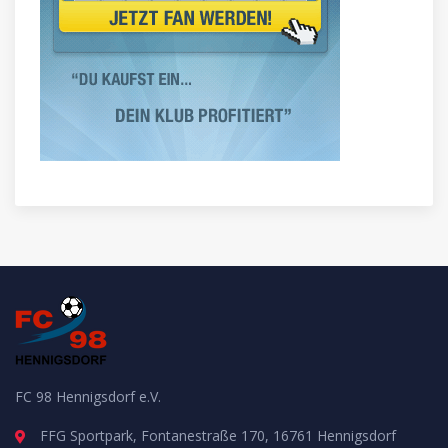
FC 98 Hennigsdorf e.V.
FFG Sportpark, Fontanestraße 170, 16761 Hennigsdorf