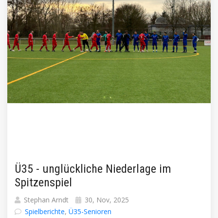
Ü35 - unglückliche Niederlage im
Spitzenspiel
Stephan Arndt
30, Nov, 2025
Spielberichte
,
Ü35-Senioren