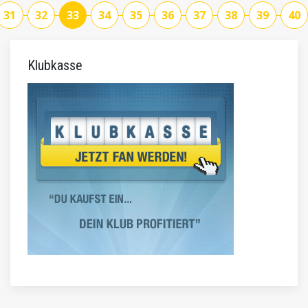
31
32
33
34
35
36
37
38
39
40
Klubkasse