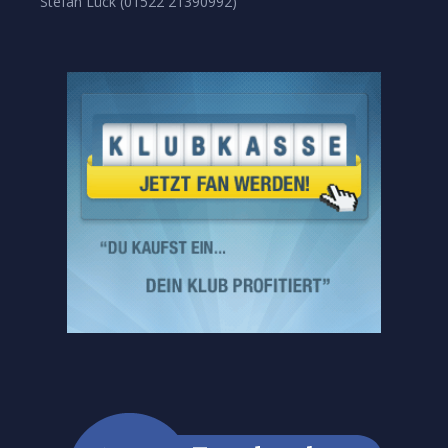
Stefan Lück (01522 21390992)