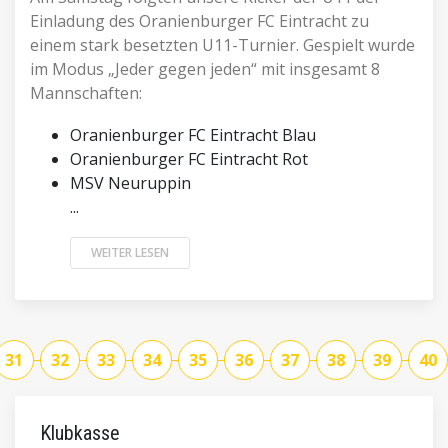
Einladung des Oranienburger FC Eintracht zu
einem stark besetzten U11-Turnier.️ Gespielt wurde
im Modus „Jeder gegen jeden“ mit insgesamt 8
Mannschaften:
Oranienburger FC Eintracht Blau
Oranienburger FC Eintracht Rot
MSV Neuruppin
...
WEITER LESEN
31
32
33
34
35
36
37
38
39
40
Klubkasse