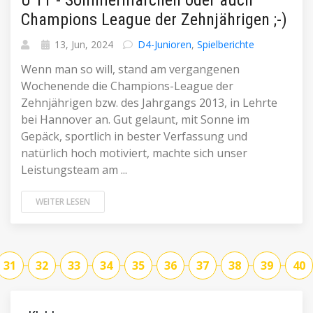
U 11 - Sommermärchen oder auch
Champions League der Zehnjährigen ;-)
13, Jun, 2024
D4-Junioren
,
Spielberichte
Wenn man so will, stand am vergangenen
Wochenende die Champions-League der
Zehnjährigen bzw. des Jahrgangs 2013, in Lehrte
bei Hannover an. Gut gelaunt, mit Sonne im
Gepäck, sportlich in bester Verfassung und
natürlich hoch motiviert, machte sich unser
Leistungsteam am ...
WEITER LESEN
31
32
33
34
35
36
37
38
39
40